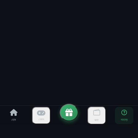
হোম
সাহায্য
গেমস
জমা