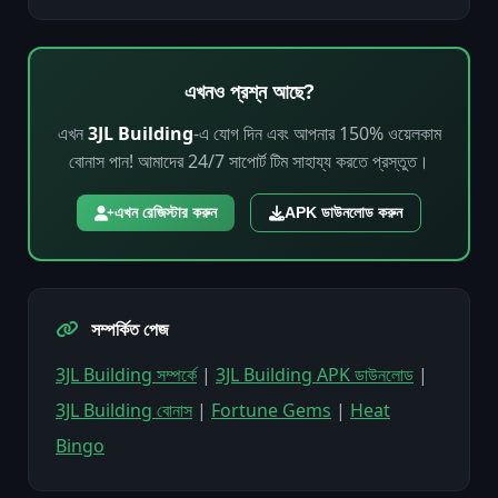
সেলফি আপলোড করুন। যাচাই সাধারণত 2-4 ঘণ্টার মধ্যে সম্পন্ন হয়।
3JL Building
-এ স্ট্যান্ডার্ড বোনাসে 20x ওয়েজারিং রিকোয়ারমেন্ট আছে
(যেমন, 100 BDT বোনাসের জন্য 2,000 BDT বেট প্রয়োজন)। ওয়েলকাম
প্যাকেজ ভিন্ন হতে পারে, দাবি করার আগে সবসময় নির্দিষ্ট প্রমোশনের শর্তাবলী
এখনও প্রশ্ন আছে?
পরীক্ষা করুন।
এখন
3JL Building
-এ যোগ দিন এবং আপনার 150% ওয়েলকাম
বোনাস পান! আমাদের 24/7 সাপোর্ট টিম সাহায্য করতে প্রস্তুত।
এখন রেজিস্টার করুন
APK ডাউনলোড করুন
সম্পর্কিত পেজ
3JL Building সম্পর্কে
|
3JL Building APK ডাউনলোড
|
3JL Building বোনাস
|
Fortune Gems
|
Heat
Bingo